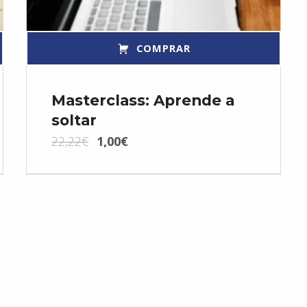
COMPRAR
Masterclass: Aprende a
soltar
El precio original era: 22,22€.
El precio actual es: 1,00€.
22,22
€
1,00
€