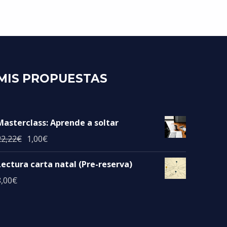
MIS PROPUESTAS
Masterclass: Aprende a soltar
El precio original era: 22,22€.
El precio actual es: 1,00€.
22,22
€
1,00
€
Lectura carta natal (Pre-reserva)
8,00
€