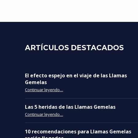
ARTÍCULOS DESTACADOS
El efecto espejo en el viaje de las Llamas
Gemelas
“El efecto espejo en el viaje de las Llamas Gemelas”
Continuar leyendo
…
Las 5 heridas de las Llamas Gemelas
“Las 5 heridas de las Llamas Gemelas”
Continuar leyendo
…
10 recomendaciones para Llamas Gemelas