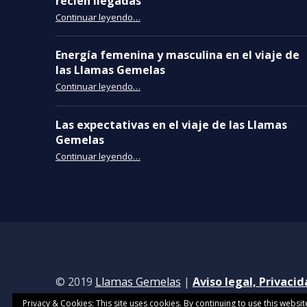
recién llegadas
“10 recomendaciones para Llamas Gemelas recién llegadas”
Continuar leyendo
…
Energía femenina y masculina en el viaje de
las Llamas Gemelas
“Energía femenina y masculina en el viaje de las Llamas Gemelas”
Continuar leyendo
…
Las expectativas en el viaje de las Llamas
Gemelas
“Las expectativas en el viaje de las Llamas Gemelas”
Continuar leyendo
…
© 2019
Llamas Gemelas
|
Aviso legal, Privaci
Privacy & Cookies: This site uses cookies. By continuing to use this websit